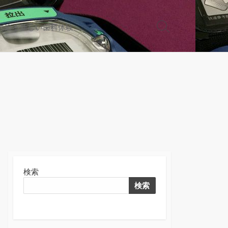
に迫る新しい歯科体験
検
索
切
り
替
え
検索
検索