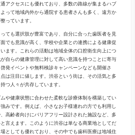
交通アクセスにも優れており、多数の路線が集まるハブ
によって地域内外から通院する患者さんも多く、遠方か
が整っています。
とっても選択肢が豊富であり、自分に合った歯医者を見
育面でも意識が高く、学校や企業との連携による健康促
ています。これらの活動は地域全体の口腔衛生向上につ
代が自らの健康管理に対して高い意識を持つことに寄与
た啓発イベントや無料検診キャンペーンなども開催さ
る点は注目に値します。渋谷という街は、その活気と多
を持つ人々が共存しています。
ズムや健康状態に合わせた柔軟な診療体制を構築してい
な強みです。例えば、小さなお子様連れの方でも利用し
や、高齢者向けにバリアフリー設計された施設など、多
いと言えます。このように渋谷は単なる商業地としてだ
る場としても優れており、その中でも歯科医療は地域住