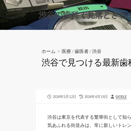
コ
ン
渋谷の歯科で見落とされ
テ
ン
ツ
へ
ス
ホーム
>
医療
/
歯医者
/
渋谷
キ
渋谷で見つける最新歯
ッ
プ
公
最
投
2026年5月12日
2026年4月19日
GIOELE
開
終
稿
日
更
者
新
渋谷は東京を代表する繁華街として知
日
気あふれる街並みは、常に新しいトレ