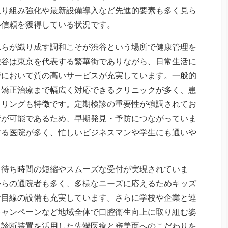
取り組み強化や最新設備導入など先進的要素も多く見ら
い信頼を獲得している状況です。
れらが織り成す調和こそが渋谷という場所で健康管理を
渋谷は東京を代表する繁華街でありながら、日常生活に
野において質の高いサービスが充実しています。一般的
、矯正治療まで幅広く対応できるクリニックが多く、患
セリングも特徴です。定期検診の重要性が強調されてお
断が可能であるため、早期発見・予防につながっていま
する医院が多く、忙しいビジネスマンや学生にも通いや
、待ち時間の短縮やスムーズな受付が実現されていま
からの通院者も多く、多様なニーズに応えるためキッズ
者目線の設備も充実しています。さらに学校や企業と連
キャンペーンなど地域全体で口腔衛生向上に取り組む姿
像診断装置を活用した先端医療と審美面へのこだわりを