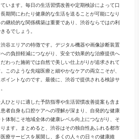
しています。毎日の生活習慣改善や定期検診によって口
、長期間にわたり健康的な生活を送ることが可能になり
との継続的な関係構築は重要であり、渋谷ならではの利
できるでしょう。
も渋谷エリアの特徴です。デジタル機器や画像診断装置
者への負担軽減につながり、安全で効果的な治療提供へ
こだわった施術では自然で美しい仕上がりが追求されて
す。このような先端医療と細やかなケアの両立こそが、
るポイントなのです。最後に、渋谷で提供される検診サ
う。
一人ひとりに適した予防指導や生活習慣改善提案も含ま
て患者自身も口腔ケアへの理解が深まり、自発的な健康
ート体制こそ地域全体の健康レベル向上につながり、そ
なります。まとめると、渋谷はその独自性あふれる都市
科医療サービスを展開し、多くの人々の日々の健康維