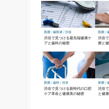
医療
/
歯医者
/
渋谷
医療
/
渋谷で見つける最先端健康ケ
渋谷
アと歯科の秘密
療と
医療
/
歯科
/
渋谷
医療
/
渋谷で見つける新時代の口腔
渋谷
ケア革命と健康美の秘密
と健