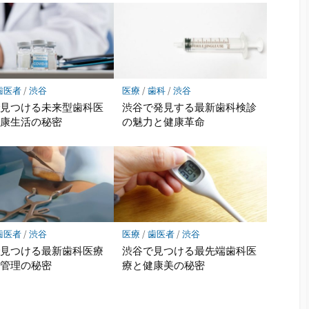
歯医者
/
渋谷
医療
/
歯科
/
渋谷
で見つける未来型歯科医
渋谷で発見する最新歯科検診
健康生活の秘密
の魅力と健康革命
歯医者
/
渋谷
医療
/
歯医者
/
渋谷
で見つける最新歯科医療
渋谷で見つける最先端歯科医
康管理の秘密
療と健康美の秘密