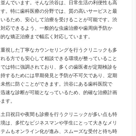
ち並んでいます。そんな渋谷は、日常生活の利便性も高
ます。特に歯科医療の分野では、質の高いサービスと最
ているため、安心して治療を受けることが可能です。渋
に対応できるよう、一般的な虫歯治療や歯周病予防か
門的な矯正治療まで幅広く対応しています。
を重視した丁寧なカウンセリングを行うクリニックも多
訪れる方でも安心して相談できる環境が整っていること
こでは特に強調されており、多くの歯医者が定期検診を
維持するためには早期発見と予防が不可欠であり、定期
を未然に防ぐことができます。渋谷にある歯科医院で
つ迅速な診断が可能となっているため、的確な治療計画
います。
、土日祝日や夜間も診療を行うクリニックが多い点も特
環境は、多忙なビジネスマンや学生にとって大きなメリ
ステムもオンライン化が進み、スムーズな受付と待ち時