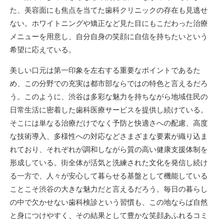
た、美容面にも焦点を当てた歯科クリニックの存在も見逃せ
ない。ホワイトニングや矯正など見た目にもこだわった治療
メニューを用意し、自分自身の笑顔に自信を持ちたいという
希望に応えている。
美しい口元は第一印象を左右する重要なポイントであるた
め、この分野での充実は都市部ならではの特色と言えるだろ
う。このように、渋谷は多彩な魅力を持ちながら地域住民の
日常生活に密着した歯科医療サービスを提供し続けている。
そこには単なる治療だけでなく予防と快適さへの配慮、高度
な技術導入、多様性への対応などさまざまな要素が織り込ま
れており、それぞれが調和しながら質の高い健康支援体制を
形成している。街全体が活気と洗練された文化を発信し続け
る一方で、人々が安心して暮らせる基盤として機能している
ことこそ渋谷の大きな魅力だと言えるだろう。毎日の暮らし
の中で欠かせない歯科検診という習慣も、この地ならば自然
と身につけやすく、その結果として豊かな笑顔あふれるコミ