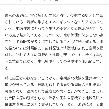
開
終
稿
日
更
者
新
東京の渋谷は、常に新しい文化と流行が交錯する街として知
日
られている。
若者の集まるエネルギッシュなエリアでありな
がら、地域住民にとっても生活の基盤となる施設が充実して
いる点が魅力的である。その中で、健康管理に欠かせない存
在として歯医者が多く点在していることも特筆に値する。街
の賑わいとは対照的に、歯科医院は清潔感あふれる空間を提
供し、訪れる人々の口腔内の健康を守っている。渋谷は単な
る繁華街ではなく、生活環境としての利便性も兼ね備えてい
る。
特に歯医者の数が多いことから、定期的な検診を受けやすい
環境が整っている。検診を通じて虫歯や歯周病の早期発見が
可能となり、結果として重症化を防ぐことができる。こうし
た予防医療の観点からも、渋谷の歯科医療機関は地域住民の
健康意識向上に大きく貢献している。また、渋谷における歯