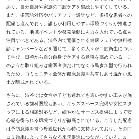
あり、自分自身や家族の口腔ケアを継続しやすくしている。
また、多言語対応やバリアフリー設計など、多様な患者への
配慮も進んでおり、誰もが利用しやすい環境づくりが推進さ
れている。地域イベントや啓発活動にも力を入れている点も
注目すべきである。渋谷内で開催される健康フェアや無料検
診キャンペーンなどを通じて、多くの人々が口腔衛生につい
て学び、日頃から自分自身でケアする意識を高めている。こ
のような取り組みは歯医者側だけでなく市民参加型で行われ
るため、コミュニティ全体が健康意識を共有しあう温かい風
土が醸成されている。
さらに、渋谷では女性や子ども連れでも通いやすい工夫が施
されている歯科医院も多い。キッズスペース完備や女性スタ
ッフによる相談対応など、細やかなサービス提供によって安
心感を得られる環境づくりが徹底されている。こうした配慮
は予防意識を持つ母親世代から特に支持されており、その口
コミ効果によってさらなる来院促進につながっている。ま