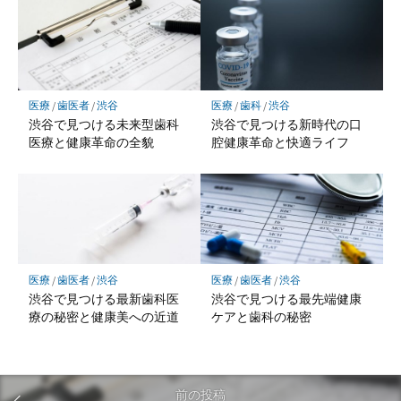
医療
/
歯医者
/
渋谷
医療
/
歯科
/
渋谷
渋谷で見つける未来型歯科
渋谷で見つける新時代の口
医療と健康革命の全貌
腔健康革命と快適ライフ
医療
/
歯医者
/
渋谷
医療
/
歯医者
/
渋谷
渋谷で見つける最新歯科医
渋谷で見つける最先端健康
療の秘密と健康美への近道
ケアと歯科の秘密
前の投稿