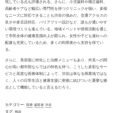
現している点も評価される。さらに、小児歯科や矯正歯科、
高齢者ケアなど幅広い専門性を持つクリニックが揃い、多様
なニーズに対応できることも渋谷の強みだ。交通アクセスの
良さや多言語対応、バリアフリー設計など、誰もが通いやす
い環境づくりも進んでいる。地域イベントや啓発活動を通じ
て市民全体の健康意識向上が図られ、女性や子ども連れへの
配慮も充実しているため、多くの利用者から支持を得てい
る。
さらに、美容面に特化した治療メニューもあり、外見への関
心が高い都市部ならではの特色を持つ。こうした多彩なサー
ビスと高度な医療体制によって、渋谷は単なる商業地ではな
く、人々の日常生活と健康支援に密接に結びついた重要な拠
点として機能していると言えるだろう。
カテゴリー:
医療
歯医者
渋谷
タグ:
検診