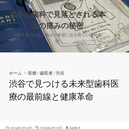
コ
ン
渋谷の歯科で見落とされる本
テ
当の痛みの秘密
ン
検
ツ
索
渋谷で見つける、痛みの本質に迫る新しい歯科体
へ
切
験
り
ス
替
キ
え
ッ
プ
ホーム
>
医療
/
歯医者
/
渋谷
渋谷で見つける未来型歯科医
療の最前線と健康革命
公
最
投
2026年5月18日
2026年4月19日
GIOELE