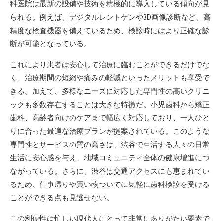
科医院は最新の設備や技術を積極的に導入している傾向が見
られる。例えば、デジタルレントゲンや3D画像診断など、高
精度な検査機器を備えているため、検診時にはより正確な診
断が可能となっている。
これにより患者は安心して治療に臨むことができるだけでな
く、治療期間の短縮や痛みの軽減といったメリットも享受で
きる。加えて、多様なニーズに対応した専門性の高いクリニ
ックも多数存在することは大きな特徴だ。小児歯科から矯正
歯科、高齢者向けのケアまで幅広く対応しており、一人ひと
りに合った最適な治療プランが提案されている。このような
専門性とサービスの質の高さは、渋谷で生活する人々の日常
生活に安心感を与え、地域コミュニティ全体の健康増進につ
ながっている。さらに、渋谷は交通アクセスにも恵まれてい
るため、仕事帰りや買い物ついでに気軽に歯科検診を受ける
ことができる点も見逃せない。
この利便性は忙しい現代人にとって非常にありがたい要素で